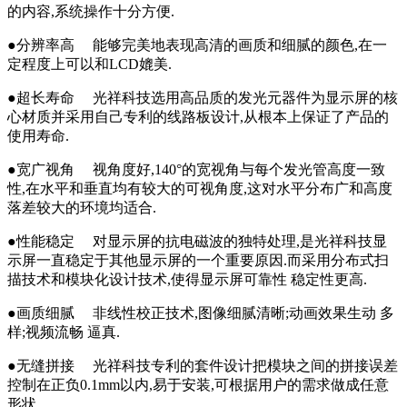
的内容,系统操作十分方便.
●分辨率高 能够完美地表现高清的画质和细腻的颜色,在一
定程度上可以和LCD媲美.
●超长寿命 光祥科技选用高品质的发光元器件为显示屏的核
心材质并采用自己专利的线路板设计,从根本上保证了产品的
使用寿命.
●宽广视角 视角度好,140°的宽视角与每个发光管高度一致
性,在水平和垂直均有较大的可视角度,这对水平分布广和高度
落差较大的环境均适合.
●性能稳定 对显示屏的抗电磁波的独特处理,是光祥科技显
示屏一直稳定于其他显示屏的一个重要原因.而采用分布式扫
描技术和模块化设计技术,使得显示屏可靠性 稳定性更高.
●画质细腻 非线性校正技术,图像细腻清晰;动画效果生动 多
样;视频流畅 逼真.
●无缝拼接 光祥科技专利的套件设计把模块之间的拼接误差
控制在正负0.1mm以内,易于安装,可根据用户的需求做成任意
形状.