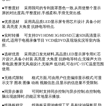
●平整度好 采用我司的专利面罩墨色一致,从而使整个显示
屏的对比度高;平整度好,手感柔和,手滑无突出感.
●优质选材 采用高品质LED显示屏专用芯片设计 具备小封
装 高亮度 大角度 抗静电等特点.
●实时转播 可支持DVI HDMI 3G/HD/SD三速SDI高清显示
模式,适用于电视录像节目 VCD或DVD及现场实况等室内场
所.
●选材优质 采用进口发光材料,高品质LED显示屏专用IC芯
片设计,具备小封装 高亮度 大角度 抗静电等特点;无噪声大功
率电源;整屏无风扇设计,无噪声 低功耗,可在0℃~55℃温度范围
使用.
●无格式限制 格式方面,可由用户任意编排显示模式;可显
示文字 图表 图像 动画 视频信息;且显示的信息量不受限制.
●同异步兼容 可同时支持同步控制与异步控制;在控制电
脑出现故障时,仍能正常地显示播放.
●线路板稳定 线路板采用波峰焊工艺,具有绿油隔氧层,防