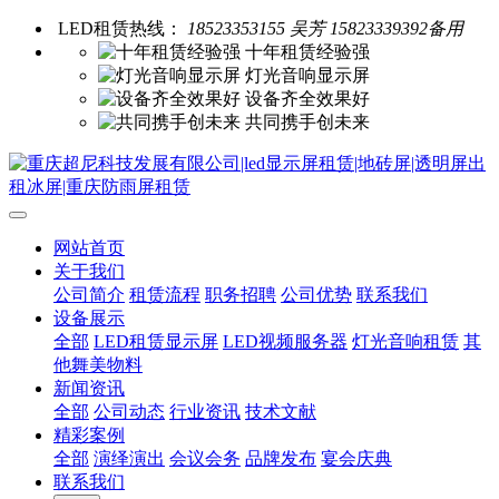
LED租赁热线：
18523353155 吴芳 15823339392备用
十年租赁经验强
灯光音响显示屏
设备齐全效果好
共同携手创未来
网站首页
关于我们
公司简介
租赁流程
职务招聘
公司优势
联系我们
设备展示
全部
LED租赁显示屏
LED视频服务器
灯光音响租赁
其
他舞美物料
新闻资讯
全部
公司动态
行业资讯
技术文献
精彩案例
全部
演绎演出
会议会务
品牌发布
宴会庆典
联系我们